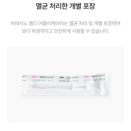
모
션]
디
톡
스
환
여
성
질
환
여
성
이
너
케
어
비
바
지