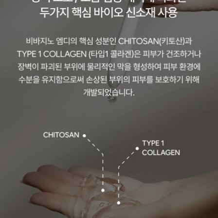
[가
벼운
몸
솔루
션]
슬림
이펙
터
+디
톡스
환
SET
[아
름다
운
바디
라인
솔루
션]