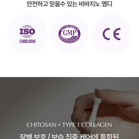
모
션]
다
이
어
트
환
세
트
치
팅
온
+
벨
리
라
잇
세
트