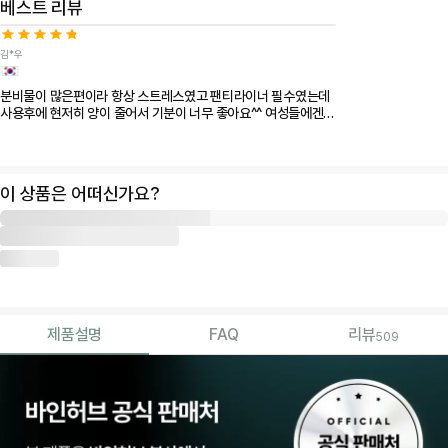
베스트 리뷰
라
잇
김*우
3
일
분비물이 많은편이라 항상 스트레스였고 팬티라이너 필수였는데
키
사용후에 현저히 양이 줄어서 기분이 너무 좋아요^^ 여성들에겐
트
필수품이 아닐까 싶습니다
치
팅
이 상품은 어떠신가요?
온
3
일
키
트
[2
제품설명
FAQ
리뷰
509
배
강
력
해
진