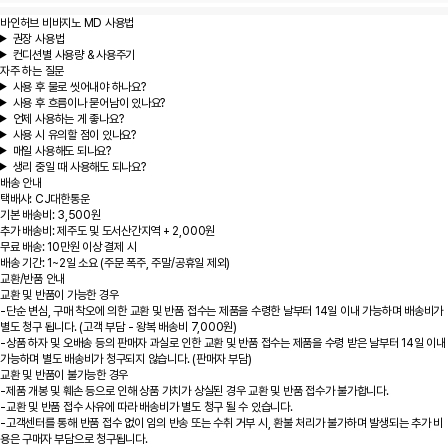
바인허브 비바지노 MD 사용법
권장 사용법
컨디션별 사용량 & 사용주기
자주 하는 질문
사용 후 물로 씻어내야 하나요?
사용 후 흐름이나 묻어남이 있나요?
언제 사용하는 게 좋나요?
사용 시 유의할 점이 있나요?
매일 사용해도 되나요?
생리 중일 때 사용해도 되나요?
배송 안내
택배사: CJ대한통운
기본 배송비: 3,500원
추가 배송비: 제주도 및 도서산간지역 + 2,000원
무료 배송: 10만원 이상 결제 시
배송 기간: 1~2일 소요 (주문 폭주, 주말/공휴일 제외)
교환/반품 안내
교환 및 반품이 가능한 경우
-단순 변심, 구매 착오에 의한 교환 및 반품 접수는 제품을 수령한 날부터 14일 이내 가능하며 배송비가
별도 청구 됩니다. (고객 부담 - 왕복 배송비 7,000원)
-상품 하자 및 오배송 등의 판매자 과실로 인한 교환 및 반품 접수는 제품을 수령 받은 날부터 14일 이내
가능하며 별도 배송비가 청구되지 않습니다. (판매자 부담)
교환 및 반품이 불가능한 경우
-제품 개봉 및 훼손 등으로 인해 상품 가치가 상실된 경우 교환 및 반품 접수가 불가합니다.
-교환 및 반품 접수 사유에 따라 배송비가 별도 청구 될 수 있습니다.
-고객센터를 통해 반품 접수 없이 임의 반송 또는 수취 거부 시, 환불 처리가 불가하며 발생되는 추가 비
용은 구매자 부담으로 청구됩니다.