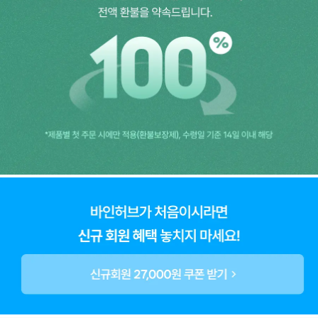
톡
스
환
3
일
키
트
슬
림
이
펙
터
3
일
키
트
식
탐
조