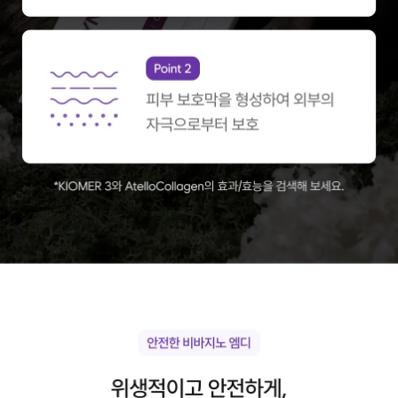
름
마
지
막
프
로
모
션]
벨
리
라
잇
[올
여
름
마
지
막
프
로