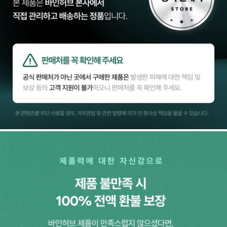
리
뉴
얼]
버
닝
온
3
일
키
트
무
무
젤
리
3
일
키
트
디