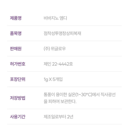
관
리]
다
이
어
트
프
로
그
램
[윤
곽
&
바
디
국
소
부
위
집