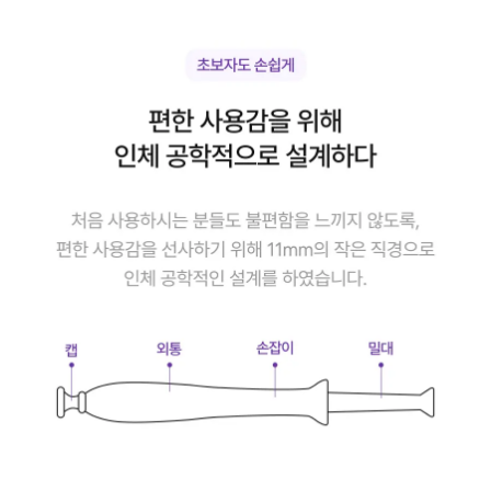
노
MD
시
술
예
약
[집
중
재
생
화
잘
먹
스
킨
부
스
터]