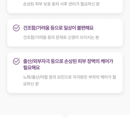
얼
치
팅
온
[정
식
출
시]
여
리
차
무
무
젤
리
[올
여
름