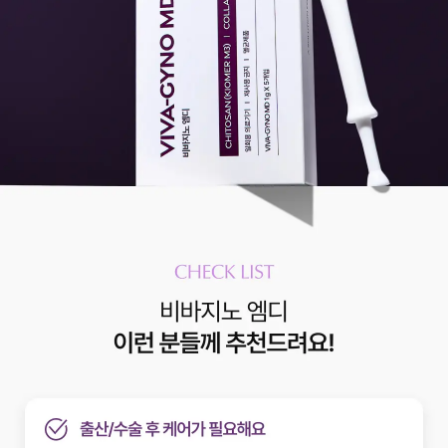
막
프
로
모
션]
버
닝
온
[올
여
름
마
지
막
프
로
모
션]
리
뉴