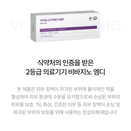
마
지
막
프
로
모
션]
슬
림
이
펙
터
[올
여
름
마
지
막
프
로