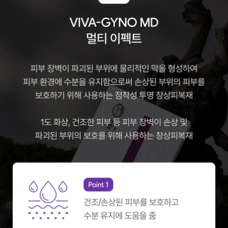
션]
버
닝
온
+
치
팅
온
세
트
장
건
강
·
변
비
[올
여