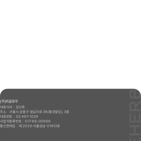
(주)위글로우
대표이사
강신욱
주소
서울시 성동구 왕십리로 38(홍성빌딩), 3층
대표번호
02-467-1024
사업자등록번호
517-86-00666
통신판매업
제 2023-서울강남-01613호