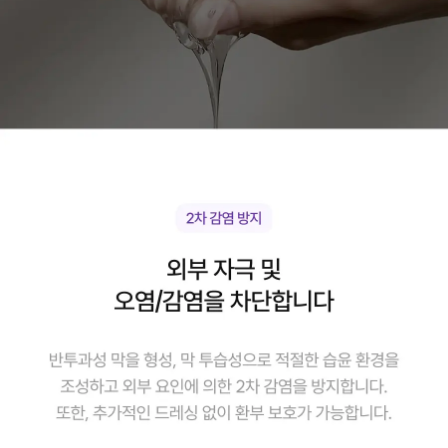
다이
어트
환
+여
리차
SET
-3KG
1주
다이
어트
세트
[올
여
름
마
지
막
프
로