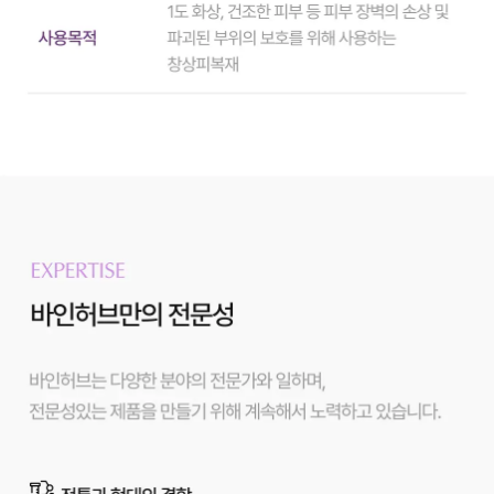
중
지
방
분
해]
라
인
이
펙
터