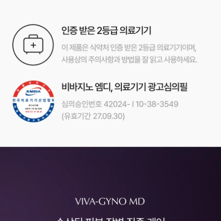
절
스
타
터
팩
다
이
어
트
환
3
일
키
트
여
리
차
3
일