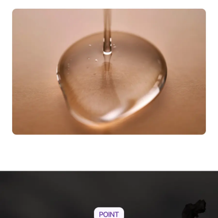
모
션]
버
닝
온
+
프
로
틴
세
트
[올
여
름
마
지
막
프
로
모