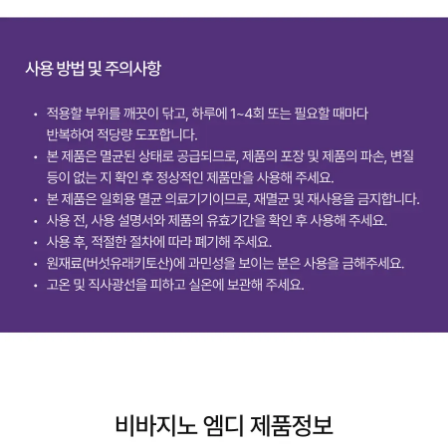
스
킨
이
펙
터
듀
얼
젠
[1:1
맞
춤
체
중
감
량
&
바
디
라
인