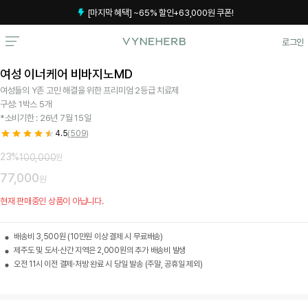
[마지막 혜택] ~65% 할인+63,000원 쿠폰!
서
로그인
쇼
비
핑
스
여성 이너케어 비바지노MD
시술예약
New
전
여성들의 Y존 고민 해결을 위한 프리미엄 2등급 치료제
체
구성: 1박스 5개
상
*소비기한 : 26년 7월 15일
전체상품
품
4.5
(
509
)
보
3일 샘플 키트
기
23
%
100,000
원
77,000
원
다이어트
3
현재 판매중인 상품이 아닙니다.
일
세트
샘
플
배송비 3,500원 (10만원 이상 결제 시 무료배송)
키
장건강 · 변비
제주도 및 도서·산간 지역은 2,000원의 추가 배송비 발생
트
오전 11시 이전 결제·처방 완료 시 당일 발송 (주말, 공휴일 제외)
여성질환
벨
리