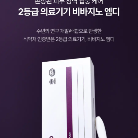
키
트
다
이
어
트
[50%
특가]
데일
리 플
랜트
프로
틴
[올
여
름
마
지