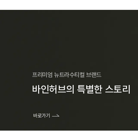
프로
틴
[올
여
름
마
지
막
프리미엄 뉴트라수티컬 브랜드
프
바인허브의 특별한 스토리
로
모
션]
버
바인허브 브랜드 스토리
바로가기
닝
온