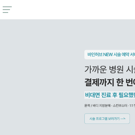
서
쇼
비
핑
스
시술예약
전
New
체
상
전체상품
품
보
기
3일 샘플 키트
3
다이어트
일
샘
세트
플
키