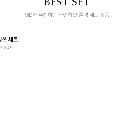
BEST SET
MD가 추천하는 바인허브 꿀템 세트 상품
팅온 세트
스 30포
체험분