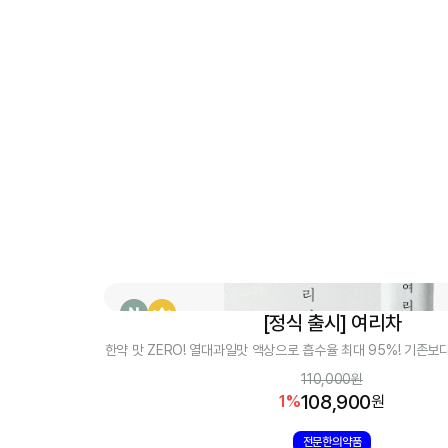
트
[2
배
강
력
해
진
리
뉴
얼]
[정식 출시] 여리차
버
[정식 출시] 여리차
닝
한약 맛 ZERO! 열대과일맛 액상으로 흡수율 최대 95%! 기존보
루 1포만 먹어도 즉각적인 식욕 억제 효과 부담없이 간편한 액상형
온
110,000
원
1박스 15포(2주) / 1박스 30포(한달)
108,900
3
1
%
원
일
전문한의약품