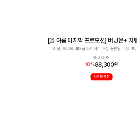
절
스
타
터
팩
[올 여름 마지막 프로모션] 버닝온+ 치
[올 여름 마지막 프로모션] 버닝온+ 치팅온 세트
최상, 최고의 역대급 다이어트 조합 끝판왕 구성: 1박
다
98,000
원
이
88,300
10
%
원
어
트
사은품 증정
환
3
일
키
트
이벤트
여