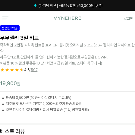
[마지막 혜택] ~65% 할인+63,000원 쿠폰!
서
로그인
쇼
비
핑
전문한의약품
스
무무젤리 3일 키트
시술예약
New
전
체
즉각적인 포만감 + 식욕 컨트롤 효과 UP! 딸기맛 오리지널 & 포도맛 S+ 젤리 타입 다이어트 한
상
약
전체상품
품
하루 단 1포로 간편하게, 물 없이 섭취 가능한 젤리형으로 부담감은 DOWN!
보
※ 본품 10% 할인 쿠폰은 ID 당 1회만 지급 (3일 키트, 스타터팩 구매 시)
3일 샘플 키트
기
4.6
(
592
)
다이어트
19,900
3
원
일
세트
샘
배송비 3,500원 (10만원 이상 결제 시 무료배송)
플
제주도 및 도서·산간 지역은 2,000원의 추가 배송비 발생
키
장건강 · 변비
오전 11시 이전 결제·처방 완료 시 당일 발송 (주말, 공휴일 제외)
트
여성질환
벨
베스트 리뷰
리